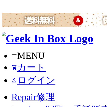
MENU
menu
カート
shopping_cart
ログイン
person
Repair
修理