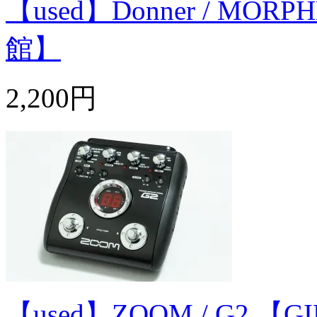
【used】Donner / M
館】
2,200円
【used】ZOOM / G2