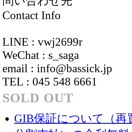
問い合わせ先
Contact Info
LINE : vwj2699r
WeChat : s_saga
email : info@bassick.jp
TEL : 045 548 6661
SOLD OUT
GIB保証について（再