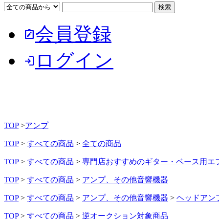
会員登録
note_alt
ログイン
login
TOP
>
アンプ
TOP
>
すべての商品
>
全ての商品
TOP
>
すべての商品
>
専門店おすすめのギター・ベース用エ
TOP
>
すべての商品
>
アンプ、その他音響機器
TOP
>
すべての商品
>
アンプ、その他音響機器
>
ヘッドアン
TOP
>
すべての商品
>
逆オークション対象商品