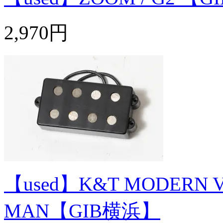
2,970円
【used】K&T MODERN V
MAN【GIB横浜】