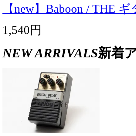
【new】Baboon / T
1,540円
NEW ARRIVALS
新着