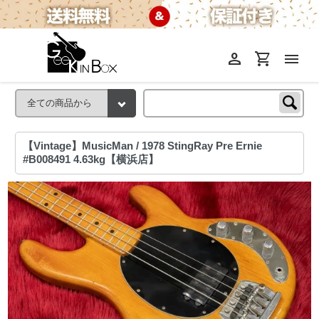
person
shopping_cart
menu
【Vintage】MusicMan / 1978 StingRay Pre Ernie
#B008491 4.63kg【横浜店】