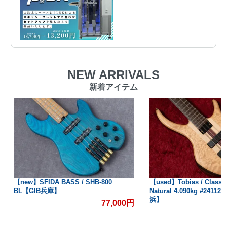
NEW ARRIVALS
新着アイテム
【new】SFIDA BASS / SHB-800
【used】Tobias / Classic
BL【GIB兵庫】
Natural 4.090kg #2411
浜】
77,000円