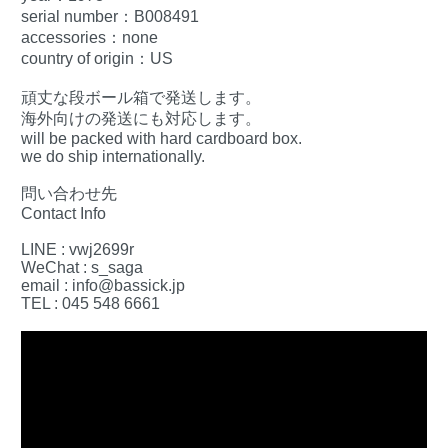
serial number：B008491
accessories：none
country of origin：US
頑丈な段ボール箱で発送します。
海外向けの発送にも対応します。
will be packed with hard cardboard box.
we do ship internationally.
問い合わせ先
Contact Info
LINE : vwj2699r
WeChat : s_saga
email : info@bassick.jp
TEL : 045 548 6661