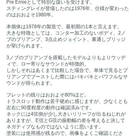
Pre Ernieとして特別な扱いを受けます。
スティングレイが登場したのは1976年、仕様が変わった
のはおおよそ1980年。
本個体は1978年の製造で、最初期の1本と言えます。
大きな特徴としては、コンター加工のないボディ、2ノ
ブのプリアンプ、3点止めジョイント、裏通しブリッジ
が挙げられます。
3ノブのプリアンプを搭載したモデルよりもよりウッデ
ィで、ロー寄りなサウンドが特徴的。
しかしそれはあくまで比較した場合で、単体で見るとプ
リアンプでブーストした際にはバキバキとパワフルなサ
ウンドが得られます。
フレットの残りはおおよそ80%ほど。
トラスロッド動作は若干硬めに感じますが、少なくとも
左右に90度程度の動作は確認済みです。
ネックには4弦側が少し大きいリリーフが出るねじれが
ありますが、E弦とG弦の振動幅の差を考えると決して
ネガティブなものではないように思います。
塗装には使用感が残るので、画像をよくご確認くださ