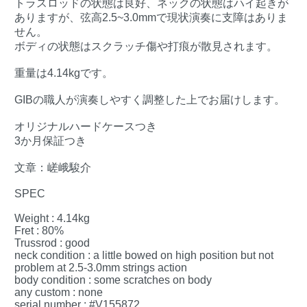
トラスロッドの状態は良好、ネックの状態はハイ起きが
ありますが、弦高2.5~3.0mmで現状演奏に支障はありま
せん。
ボディの状態はスクラッチ傷や打痕が散見されます。
重量は4.14kgです。
GIBの職人が演奏しやすく調整した上でお届けします。
オリジナルハードケースつき
3か月保証つき
文章：嵯峨駿介
SPEC
Weight : 4.14kg
Fret : 80%
Trussrod : good
neck condition : a little bowed on high position but not
problem at 2.5-3.0mm strings action
body condition : some scratches on body
any custom : none
serial number : #V155872