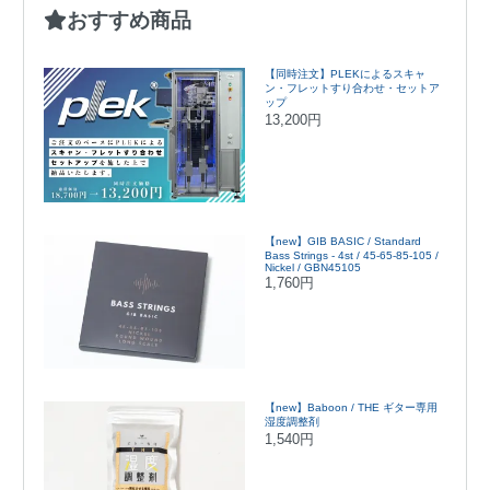
おすすめ商品
【同時注文】PLEKによるスキャ
ン・フレットすり合わせ・セットア
ップ
13,200円
【new】GIB BASIC / Standard
Bass Strings - 4st / 45-65-85-105 /
Nickel / GBN45105
1,760円
【new】Baboon / THE ギター専用
湿度調整剤
1,540円