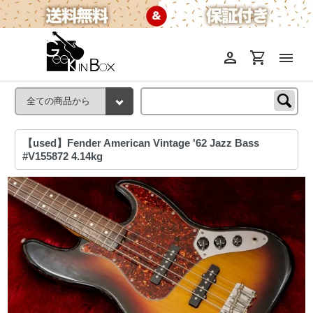
person
shopping_cart
menu
【used】Fender American Vintage '62 Jazz Bass
#V155872 4.14kg