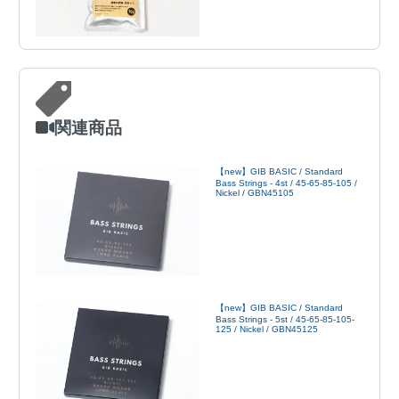
関連商品
【new】GIB BASIC / Standard
Bass Strings - 4st / 45-65-85-105 /
Nickel / GBN45105
【new】GIB BASIC / Standard
Bass Strings - 5st / 45-65-85-105-
125 / Nickel / GBN45125