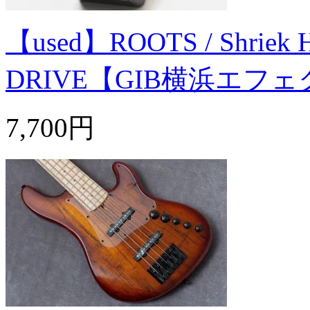
【used】ROOTS / Shriek
DRIVE【GIB横浜エフ
7,700円