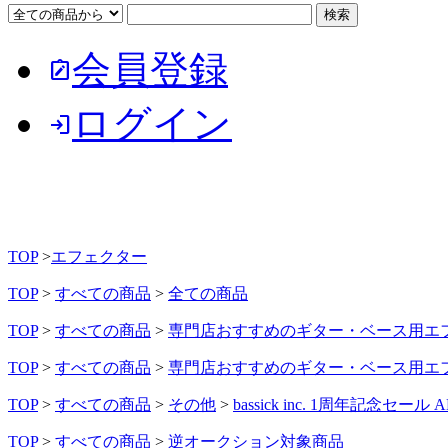
会員登録
note_alt
ログイン
login
TOP
>
エフェクター
TOP
>
すべての商品
>
全ての商品
TOP
>
すべての商品
>
専門店おすすめのギター・ベース用エ
TOP
>
すべての商品
>
専門店おすすめのギター・ベース用エ
TOP
>
すべての商品
>
その他
>
bassick inc. 1周年記念セール A
TOP
>
すべての商品
>
逆オークション対象商品