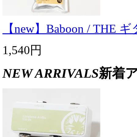
【new】Baboon / T
1,540円
NEW ARRIVALS
新着