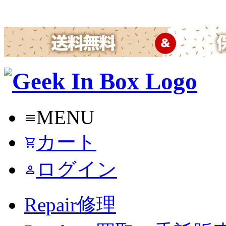
MENU
menu
カート
shopping_cart
ログイン
person
Repair
修理