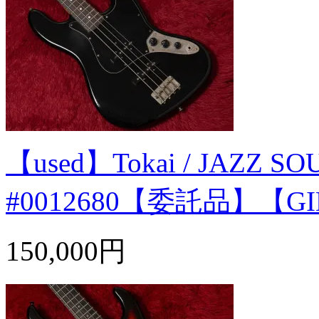
【used】Tokai / JAZZ SOU
#0012680【委託品】【G
150,000円