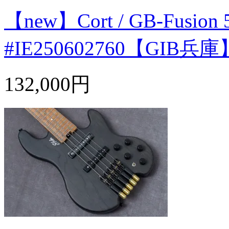
【new】Cort / GB-Fusion 5 
#IE250602760【GIB
132,000円