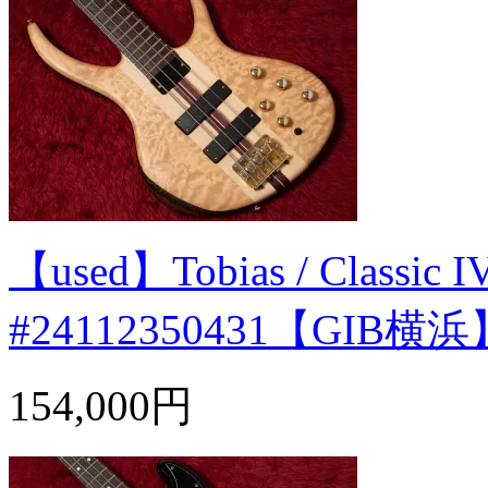
【used】Tobias / Classic IV
#24112350431【GIB横浜
154,000円