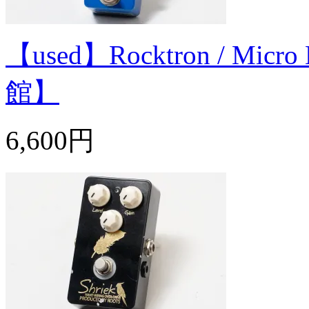
【used】Rocktron / 
館】
6,600円