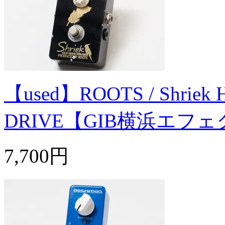
【used】ROOTS / Shriek
DRIVE【GIB横浜エフ
7,700円