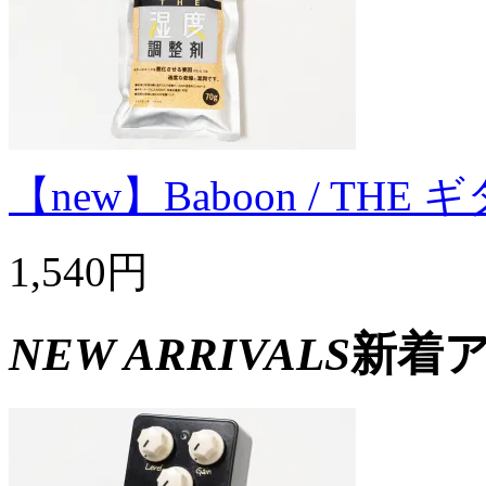
【new】Baboon / T
1,540円
NEW ARRIVALS
新着