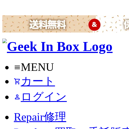
MENU
menu
カート
shopping_cart
ログイン
person
Repair
修理