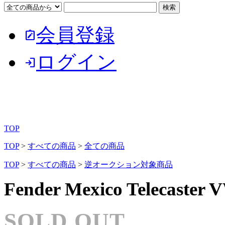
会員登録
note_alt
ログイン
login
TOP
TOP
>
すべての商品
>
全ての商品
TOP
>
すべての商品
>
逆オークション対象商品
Fender Mexico Telecaster
SOLD OUT