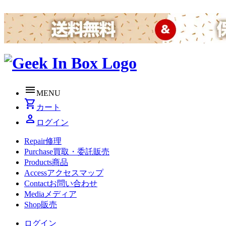
menu
MENU
shopping_cart
カート
person
ログイン
Repair
修理
Purchase
買取・委託販売
Products
商品
Access
アクセスマップ
Contact
お問い合わせ
Media
メディア
Shop
販売
ログイン