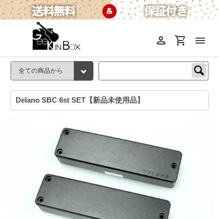
person
shopping_cart
menu
Delano SBC 6st SET【新品未使用品】