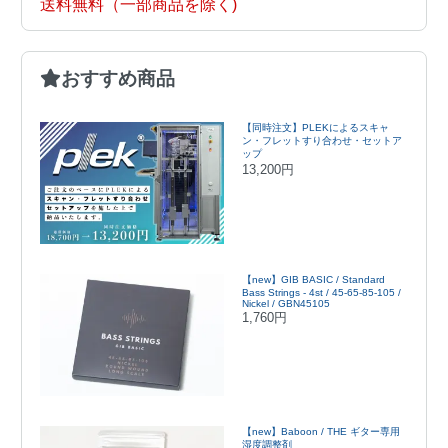
送料無料（一部商品を除く)
おすすめ商品
【同時注文】PLEKによるスキャ
ン・フレットすり合わせ・セットア
ップ
13,200円
【new】GIB BASIC / Standard
Bass Strings - 4st / 45-65-85-105 /
Nickel / GBN45105
1,760円
【new】Baboon / THE ギター専用
湿度調整剤