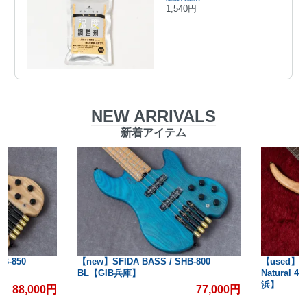
1,540円
NEW ARRIVALS
新着アイテム
【new】SFIDA BASS / SHB-800
【used】Tobias / Classic
BL【GIB兵庫】
Natural 4.090kg #2411
浜】
77,000円