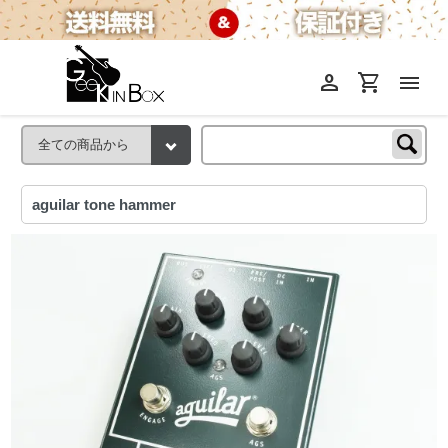
person
shopping_cart
menu
aguilar tone hammer