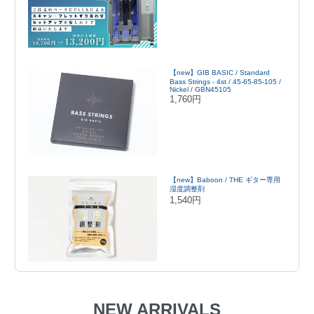
【new】GIB BASIC / Standard
Bass Strings - 4st / 45-65-85-105 /
Nickel / GBN45105
1,760円
【new】Baboon / THE ギター専用
湿度調整剤
1,540円
NEW ARRIVALS