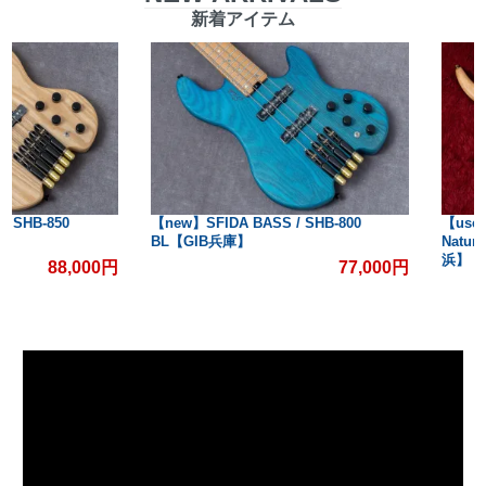
新着アイテム
【new】SFIDA BASS / SHB-800
【used】Tobias / Classic
BL【GIB兵庫】
Natural 4.090kg #2411
浜】
77,000円