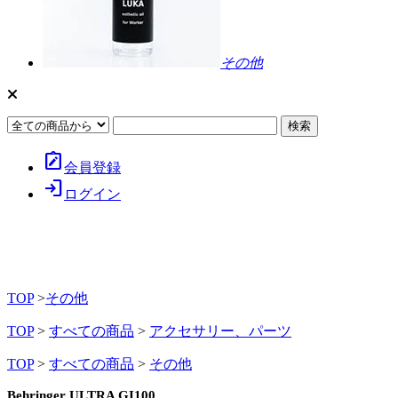
その他
note_alt
会員登録
login
ログイン
TOP
>
その他
TOP
>
すべての商品
>
アクセサリー、パーツ
TOP
>
すべての商品
>
その他
Behringer ULTRA GI100