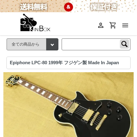
person
shopping_cart
menu
Epiphone LPC-80 1999年 フジゲン製 Made In Japan