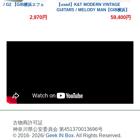
【used】K&T MODERN VINTAGE
【used】Donner / Yello
GUITARS / MELODY MAN【GIB横浜】
浜エフェクター館】
59,400円
古物商許可証
神奈川県公安委員会 第451370013696号
© 2016- 2026/
Geek IN Box
. All Rights Reserved.