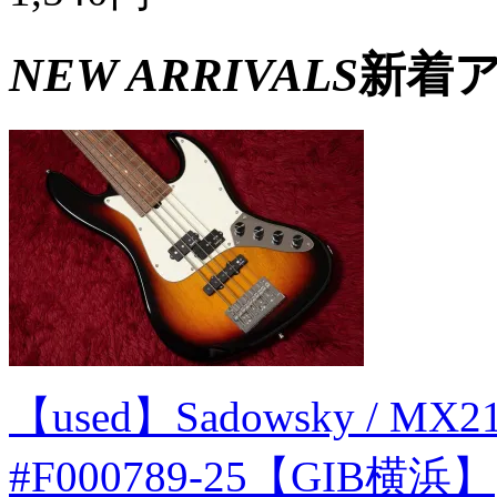
NEW ARRIVALS
新着
【used】Sadowsky / MX21 
#F000789-25【GIB横浜】