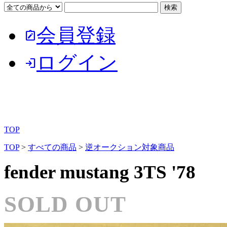
会員登録
note_alt
ログイン
login
TOP
TOP
>
すべての商品
>
逆オークション対象商品
fender mustang 3TS '78
SOLD OUT