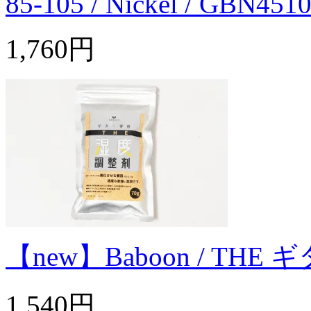
85-105 / Nickel / GBN451
1,760円
【new】Baboon / T
1,540円