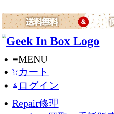
MENU
menu
カート
shopping_cart
ログイン
person
Repair
修理