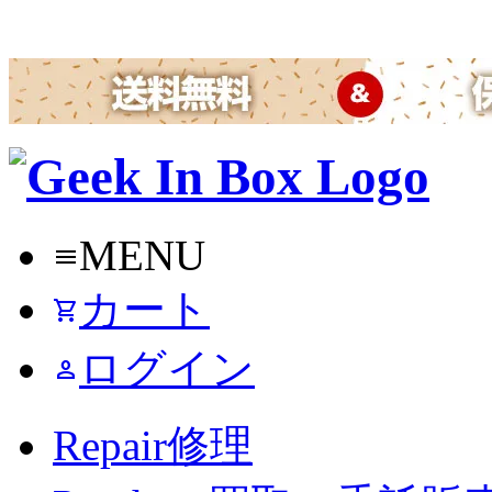
MENU
menu
カート
shopping_cart
ログイン
person
Repair
修理