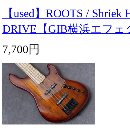
【used】ROOTS / Shriek
DRIVE【GIB横浜エフ
7,700円