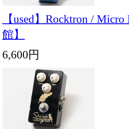
【used】Rocktron / 
館】
6,600円