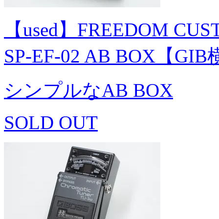
【used】FREEDOM CUST
SP-EF-02 AB BOX【GI
シンプルなAB BOX
SOLD OUT