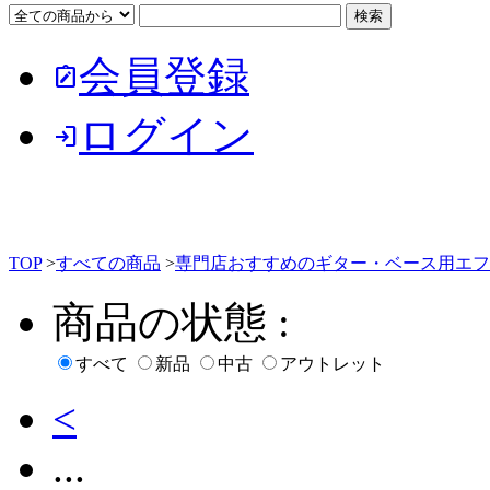
会員登録
note_alt
ログイン
login
TOP
>
すべての商品
>
専門店おすすめのギター・ベース用エフ
商品の状態 :
すべて
新品
中古
アウトレット
<
...