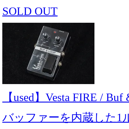
SOLD OUT
【used】Vesta FIRE / B
バッファーを内蔵した1