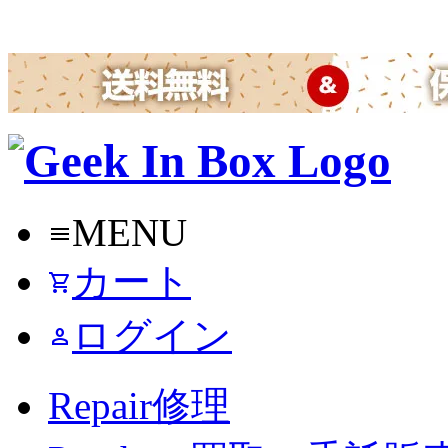
MENU
menu
カート
shopping_cart
ログイン
person
Repair
修理