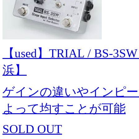
【used】TRIAL / BS-3SW St
浜】
ゲインの違いやインピー
よって均すことが可能
SOLD OUT