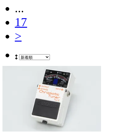
...
17
>