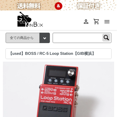
person
shopping_cart
menu
【used】BOSS / RC-5 Loop Station【GIB横浜】