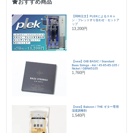
おすすめ商品
【同時注文】PLEKによるスキャ
ン・フレットすり合わせ・セットア
ップ
13,200円
【new】GIB BASIC / Standard
Bass Strings - 4st / 45-65-85-105 /
Nickel / GBN45105
1,760円
【new】Baboon / THE ギター専用
湿度調整剤
1,540円