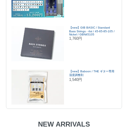
【new】GIB BASIC / Standard
Bass Strings - 4st / 45-65-85-105 /
Nickel / GBN45105
1,760円
【new】Baboon / THE ギター専用
湿度調整剤
1,540円
NEW ARRIVALS