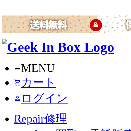
MENU
menu
カート
shopping_cart
ログイン
person
Repair
修理