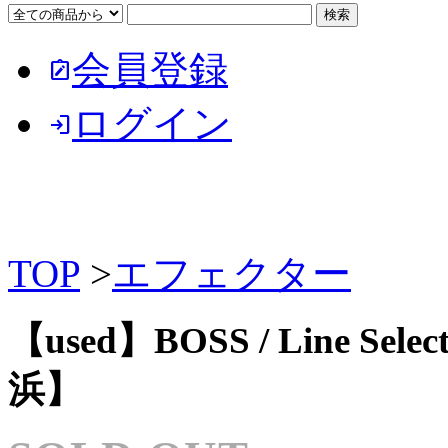
会員登録
note_alt
ログイン
login
TOP
>
エフェクター
【used】BOSS / Line Sele
浜】