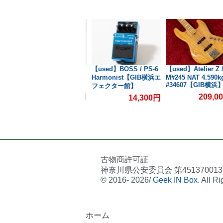
H-1
【used】BOSS / SD-1
【used】BOSS / PS-6
【used】Atelier Z 
IB
SUPER
Harmonist【GIB横浜エ
M#245 NAT 4.590k
OverDrive【GIB横浜エ
#34607【GIB横浜
館】
フェクター館】
フェクター館】
9,900円
209,0
00円
14,300円
古物商許可証
神奈川県公安委員会 第451370013
© 2016- 2026/
Geek IN Box
. All R
ホーム