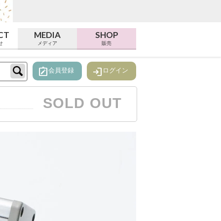
CT
MEDIA
SHOP
せ
メディア
販売
note_alt
login
会員登録
ログイン
SOLD OUT