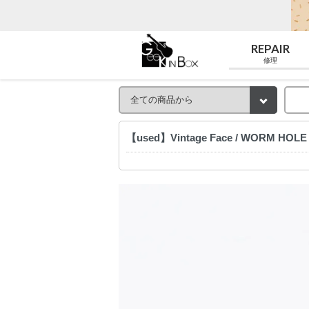
REPAIR
修理
【used】Vintage Face / WORM HO