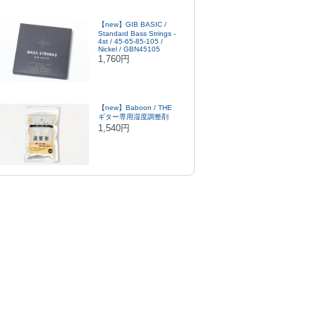
【new】GIB BASIC /
Standard Bass Strings -
4st / 45-65-85-105 /
Nickel / GBN45105
1,760円
【new】Baboon / THE
ギター専用湿度調整剤
1,540円