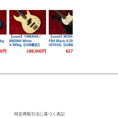
【used】YAMAHA /
【used】MODULUS /
【used】Sandberg
kg
BB2000 White
FB4 Black 4.200kg
California TT BLK
4.385kg【GIB横浜】
#070341【GIB横浜】
3.660kg #29104【
横浜】
00円
198,000円
627,000円
220,0
特定商取引法に基づく表記