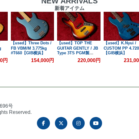
NEW ARRIVALS
新着アイテム
/
【used】Three Dots /
【used】TOP THE
【used】K.Nyui /
g
FB VBM/M 3.775kg
GUITAR GENTLY / JB
CUSTOM PP 4.720
】
#T660【GIB横浜】
Type 3TS PGM製
【GIB横浜】
Jacaranda
00円
154,000円
220,000円
231,0
FingerBoard 4.225kg
【GIB横浜】
696号
ights Reserved.