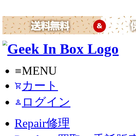
MENU
menu
カート
shopping_cart
ログイン
person
Repair
修理