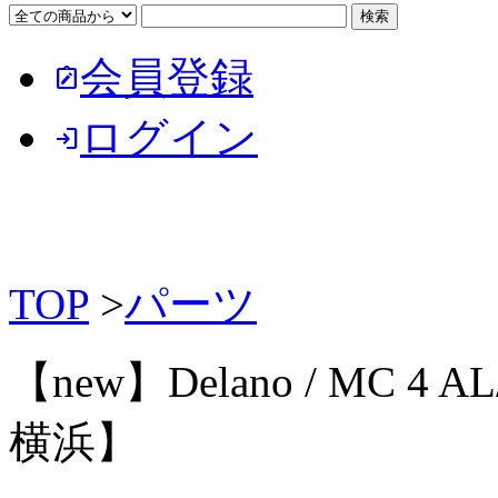
会員登録
note_alt
ログイン
login
TOP
>
パーツ
【new】Delano / MC 4 AL/
横浜】