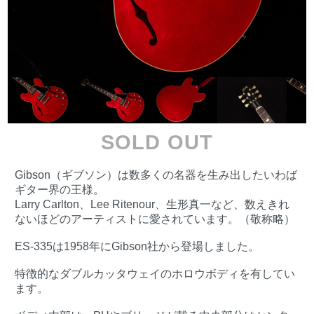
SOLD OUT
Gibson（ギブソン）は数多くの名器を生み出したいわば
ギター界の王様。
Larry Carlton、Lee Ritenour、生形真一など、数えきれ
ないほどのアーティストに愛されています。（敬称略）
ES-335は1958年にGibson社から登場しました。
特徴的なダブルカッタウェイのホロウボディを有してい
ます。