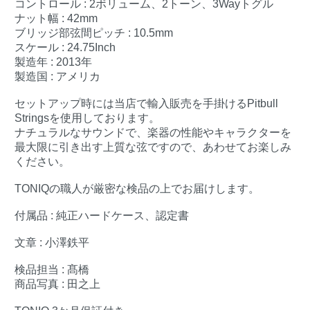
コントロール : 2ボリューム、2トーン、3Wayトグル
ナット幅 : 42mm
ブリッジ部弦間ピッチ : 10.5mm
スケール : 24.75Inch
製造年 : 2013年
製造国 : アメリカ
セットアップ時には当店で輸入販売を手掛けるPitbull
Stringsを使用しております。
ナチュラルなサウンドで、楽器の性能やキャラクターを
最大限に引き出す上質な弦ですので、あわせてお楽しみ
ください。
TONIQの職人が厳密な検品の上でお届けします。
付属品 : 純正ハードケース、認定書
文章 : 小澤鉄平
検品担当 : 髙橋
商品写真 : 田之上