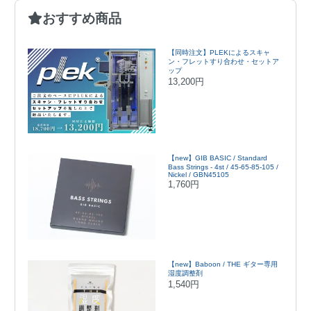
おすすめ商品
【同時注文】PLEKによるスキャ
ン・フレットすり合わせ・セットア
ップ
13,200円
【new】GIB BASIC / Standard
Bass Strings - 4st / 45-65-85-105 /
Nickel / GBN45105
1,760円
【new】Baboon / THE ギター専用
湿度調整剤
1,540円