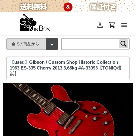
person
shopping_cart
menu
【used】Gibson / Custom Shop Historic Collection
1963 ES-335 Cherry 2013 3,68kg #A-33093【TONIQ横
浜】