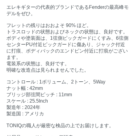
エレキギターの代表的ブランドであるFenderの最高峰モ
デルをぜひ。
フレットの残りはおおよそ 90% ほど。
トラスロッドの状態およびネックの状態は、良好です。
ボディや塗装面は、1弦側ピックガードにくすみ、6弦側
センターPU付近ピックガードに傷あり、ジャック付近
に打痕、ボディバックのエンドピン付近に打痕がござい
ます。
電装系の状態は、良好です。
明確な改造点は見られませんでした。
コントロール : 1ボリューム、2トーン、5Way
ナット幅 : 42mm
ブリッジ部弦間ピッチ : 11mm
スケール : 25.5Inch
製造年 : 2024年
製造国 : アメリカ
TONIQの職人が厳密な検品の上でお届けします。