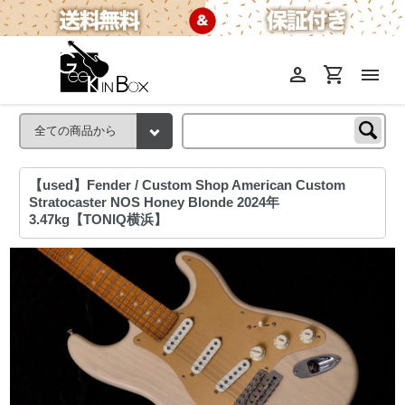
person
shopping_cart
menu
【used】Fender / Custom Shop American Custom
Stratocaster NOS Honey Blonde 2024年
3.47kg【TONIQ横浜】