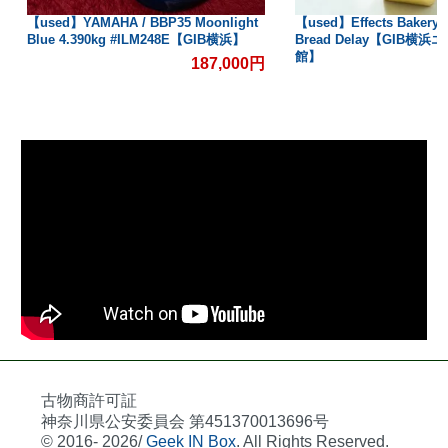
【used】YAMAHA / BBP35 Moonlight
【used】Effects Bakery /
Blue 4.390kg #ILM248E【GIB横浜】
Bread Delay【GIB横
館】
187,000円
古物商許可証
神奈川県公安委員会 第451370013696号
© 2016- 2026/
Geek IN Box
. All Rights Reserved.