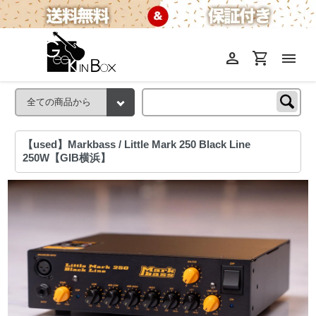
person
shopping_cart
menu
【used】Markbass / Little Mark 250 Black Line
250W【GIB横浜】