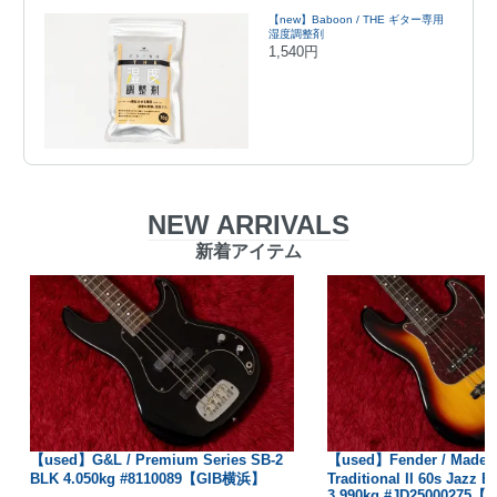
【new】Baboon / THE ギター専用
湿度調整剤
1,540円
NEW ARRIVALS
新着アイテム
【used】G&L / Premium Series SB-2
【used】Fender / Made i
BLK 4.050kg #8110089【GIB横浜】
Traditional II 60s Jazz B
3.990kg #JD25000275