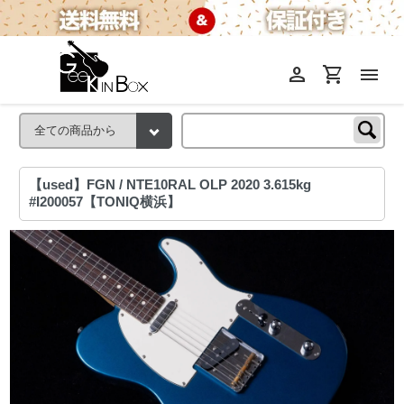
person
shopping_cart
menu
【used】FGN / NTE10RAL OLP 2020 3.615kg
#I200057【TONIQ横浜】