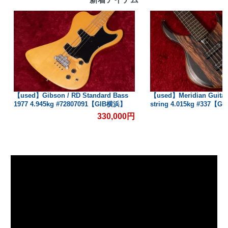
【used】Gibson / RD Standard Bass
【used】Meridian Guitars 
1977 4.945kg #72807091【GIB横浜】
string 4.015kg #337【
330,000円