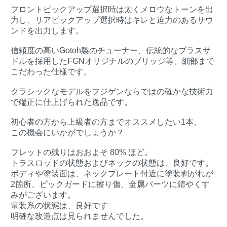
フロントピックアップ選択時は太くメロウなトーンを出
力し、リアピックアップ選択時はキレと迫力のあるサウ
ンドを出力します。
信頼度の高いGotoh製のチューナー、伝統的なブラスサ
ドルを採用したFGNオリジナルのブリッジ等、細部まで
こだわった仕様です。
クラシックなモデルをフジゲンならではの確かな技術力
で端正に仕上げられた逸品です。
初心者の方から上級者の方までオススメしたい1本。
この機会にいかがでしょうか？
フレットの残りはおおよそ 80% ほど。
トラスロッドの状態およびネックの状態は、良好です。
ボディや塗装面は、ネックプレート付近に塗装剥がれが
2箇所、ピックガードに擦り傷、金属パーツに錆やくす
みがございます。
電装系の状態は、良好です
明確な改造点は見られませんでした。