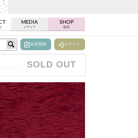
CT
MEDIA
SHOP
せ
メディア
販売
note_alt
login
会員登録
ログイン
SOLD OUT