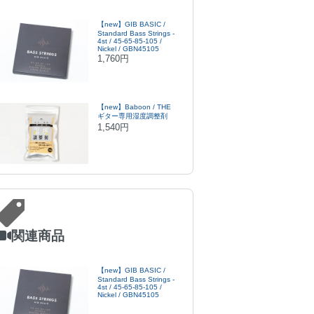
【new】GIB BASIC /
Standard Bass Strings -
4st / 45-65-85-105 /
Nickel / GBN45105
1,760円
【new】Baboon / THE
ギター専用湿度調整剤
1,540円
関連商品
【new】GIB BASIC /
Standard Bass Strings -
4st / 45-65-85-105 /
Nickel / GBN45105