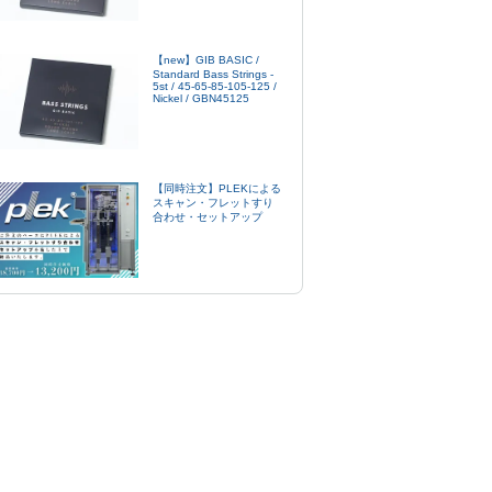
【new】GIB BASIC /
Standard Bass Strings -
5st / 45-65-85-105-125 /
Nickel / GBN45125
【同時注文】PLEKによる
スキャン・フレットすり
合わせ・セットアップ