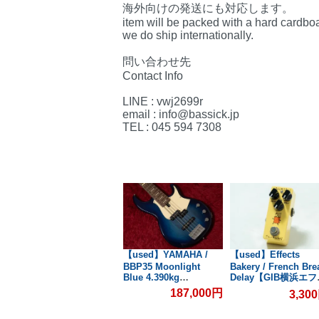
海外向けの発送にも対応します。
item will be packed with a hard cardbo
we do ship internationally.
問い合わせ先
Contact Info
LINE : vwj2699r
email : info@bassick.jp
TEL : 045 594 7308
【used】ZOOM /
【used】YAMAHA /
【used】Effects
B横
G1N【GIB横浜エフェ
BBP35 Moonlight
Bakery / French Bre
Blue 4.390kg
Delay【GIB横浜エ
クター館】
#ILM248E【GIB横浜】
クター館】
187,000円
3,30
0円
3,300円