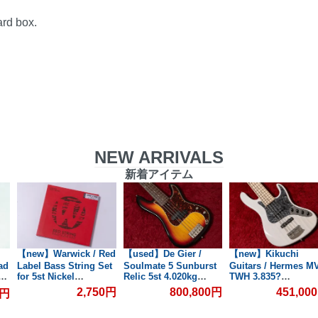
ard box.
NEW ARRIVALS
新着アイテム
【new】Warwick / Red
【used】De Gier /
【new】Kikuchi
ad
Label Bass String Set
Soulmate 5 Sunburst
Guitars / Hermes M
フェ
for 5st Nickel
Relic 5st 4.020kg
TWH 3.835?
045/135【GIB兵庫】
#147【委託品】【GIB
#751【GIB横浜】
2,750円
800,800円
451,00
0円
横浜】