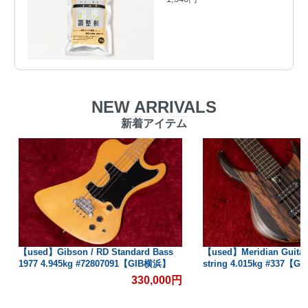
NEW ARRIVALS
新着アイテム
【used】Gibson / RD Standard Bass
【used】Meridian Guitars 
1977 4.945kg #72807091【GIB横浜】
string 4.015kg #337【
330,000円