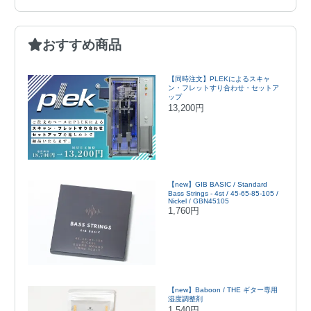
おすすめ商品
【同時注文】PLEKによるスキャ
ン・フレットすり合わせ・セットア
ップ
13,200円
【new】GIB BASIC / Standard
Bass Strings - 4st / 45-65-85-105 /
Nickel / GBN45105
1,760円
【new】Baboon / THE ギター専用
湿度調整剤
1,540円