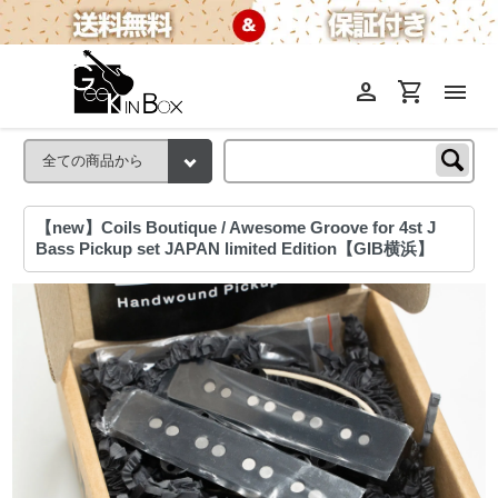
person
shopping_cart
menu
【new】Coils Boutique / Awesome Groove for 4st J
Bass Pickup set JAPAN limited Edition【GIB横浜】