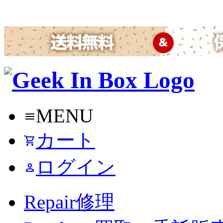
MENU
menu
カート
shopping_cart
ログイン
person
Repair
修理