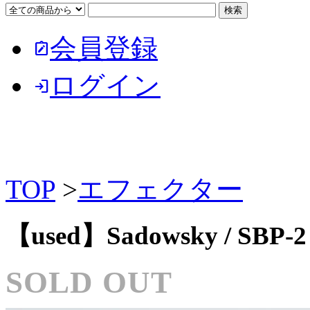
会員登録
note_alt
ログイン
login
TOP
>
エフェクター
【used】Sadowsky / SBP
SOLD OUT