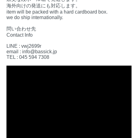
海外向けの発送にも対応します。
item will be packed with a hard cardboard box.
we do ship internationally.
問い合わせ先
Contact Info
LINE : vwj2699r
email : info@bassick.jp
TEL : 045 594 7308