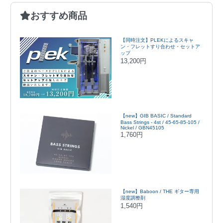
おすすめ商品
【同時注文】PLEKによるスキャ
ン・フレットすり合わせ・セットア
ップ
13,200円
【new】GIB BASIC / Standard
Bass Strings - 4st / 45-65-85-105 /
Nickel / GBN45105
1,760円
【new】Baboon / THE ギター専用
湿度調整剤
1,540円