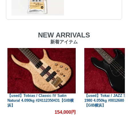
NEW ARRIVALS
新着アイテム
ed】Tobias / Classic IV Satin
【used】Tokai / JAZZ SOUND JB
ural 4.090kg #24112350431【GIB横
1980 4.050kg #0012680【委託品】
】
【GIB横浜】
154,000円
150,