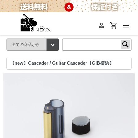
person
shopping_cart
menu
【new】Cascader / Guitar Cascader【GIB横浜】