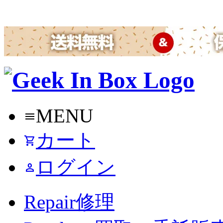
MENU
menu
カート
shopping_cart
ログイン
person
Repair
修理