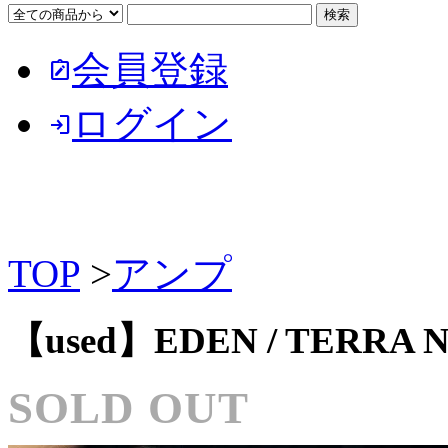
会員登録
note_alt
ログイン
login
TOP
>
アンプ
【used】EDEN / TERRA
SOLD OUT