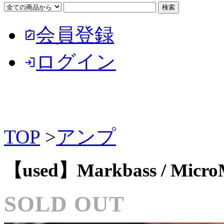
会員登録
note_alt
ログイン
login
TOP
>
アンプ
【used】Markbass / Mi
SOLD OUT