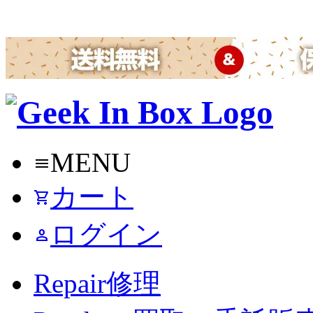
MENU
menu
カート
shopping_cart
ログイン
person
Repair
修理