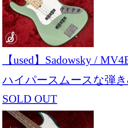
【used】Sadowsky / MV
ハイパースムースな弾き
SOLD OUT