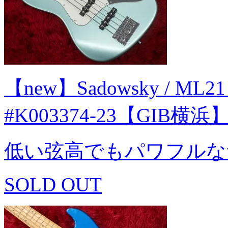
【new】Sadowsky / ML21 
#K003374-23【GIB横浜
低い弦高でもパワフルな
SOLD OUT