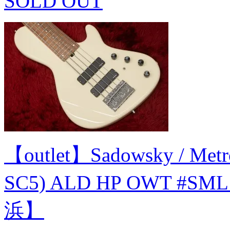
SOLD OUT
【outlet】Sadowsky / Metro
SC5) ALD HP OWT #SML
浜】