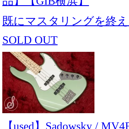
品】【GIB横浜】
既にマスタリングを終え
SOLD OUT
【used】Sadowsky / MV4