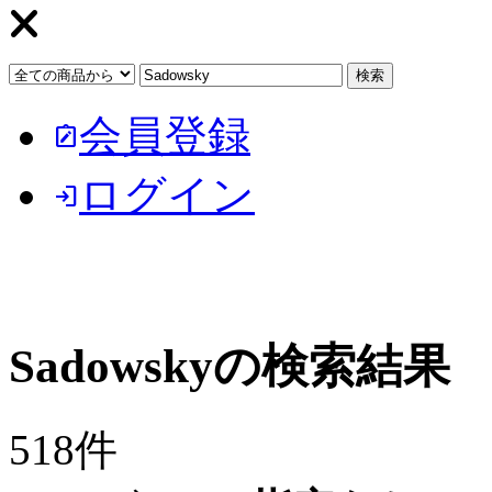
会員登録
note_alt
ログイン
login
Sadowskyの検索結果
518件