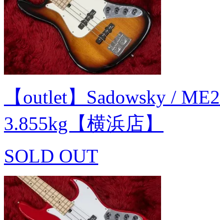
【outlet】Sadowsky / ME2
3.855kg【横浜店】
SOLD OUT