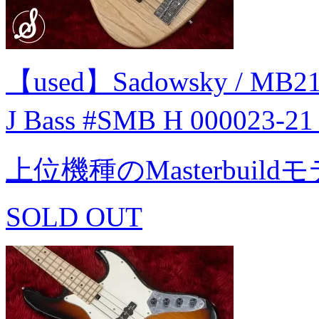
【used】Sadowsky / MB21 S
J Bass #SMB H 000023-
上位機種のMasterbuild
SOLD OUT