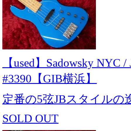
【used】Sadowsky NYC / J 
#3390【GIB横浜】
定番の5弦JBスタイルの
SOLD OUT