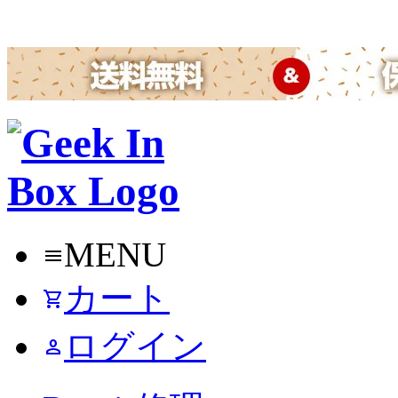
MENU
menu
カート
shopping_cart
ログイン
person