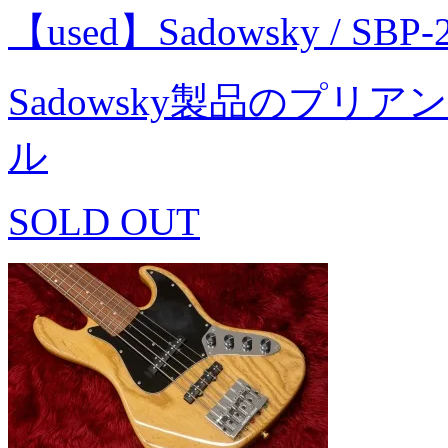
【used】Sadowsky / SBP
Sadowsky製品のプ
ル
SOLD OUT