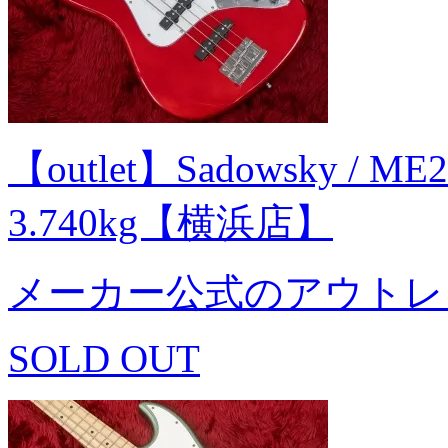
【outlet】Sadowsky / ME2
3.740kg【横浜店】
メーカー公式のアウトレ
SOLD OUT