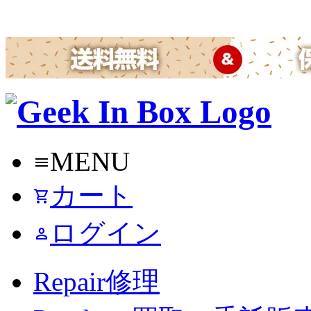
MENU
menu
カート
shopping_cart
ログイン
person
Repair
修理