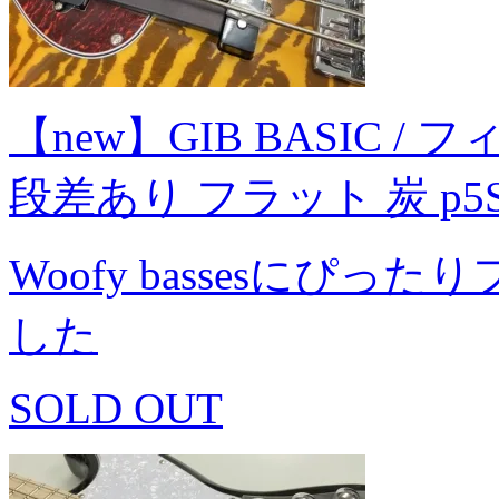
【new】GIB BASIC / フ
段差あり フラット 炭 p5
Woofy bassesにぴ
した
SOLD OUT