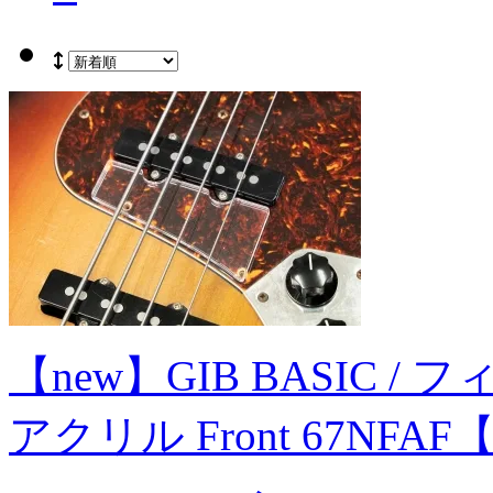
【new】GIB BASIC /
アクリル Front 67NFA