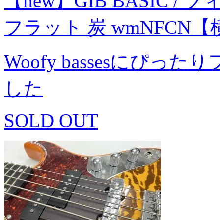
【new】GIB BASIC / フ
フラット 炭 wmNFCN
Woofy bassesにぴ
した
SOLD OUT