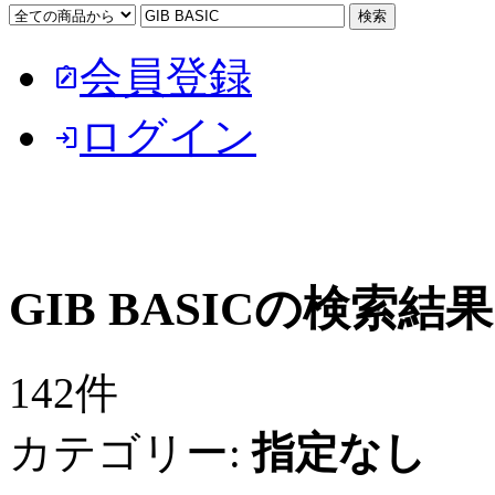
会員登録
note_alt
ログイン
login
GIB BASICの検索結果
142件
カテゴリー:
指定なし