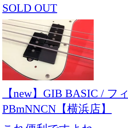
SOLD OUT
【new】GIB BASIC / フ
PBmNNCN【横浜店】