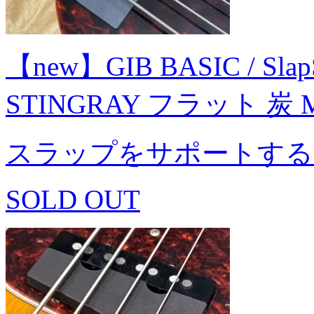
【new】GIB BASIC / Slap
STINGRAY フラット 炭
スラップをサポートする
SOLD OUT