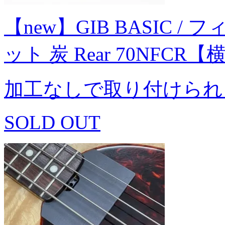
【new】GIB BASIC / フ
ット 炭 Rear 70NFCR
加工なしで取り付けられ
SOLD OUT