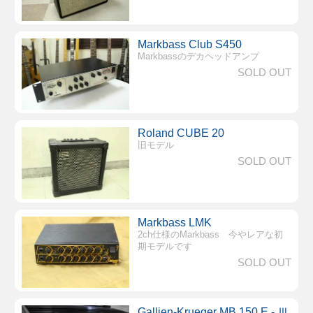
Markbass Club S450
Markbassのデカヘッドアンプ
SOLD OUT
Roland CUBE 20
旧モデル
SOLD OUT
Markbass LMK
2ch仕様のMarkbass 今やレアな初
期モデルです
SOLD OUT
Gallien-Krueger MB 150 E - Ⅲ