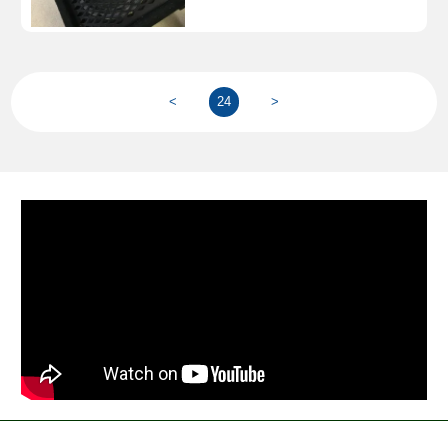
<
24
>