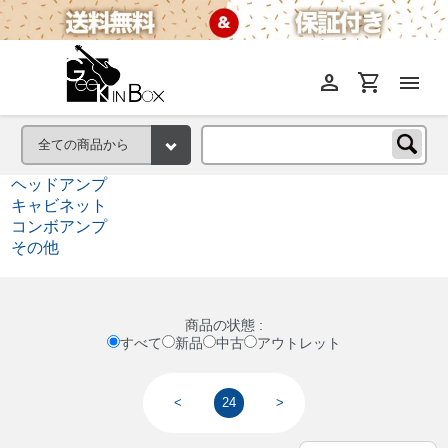
person
shopping_cart
menu
ヘッドアンプ
キャビネット
コンボアンプ
その他
商品の状態 :
すべて
新品
中古
アウトレット
<
24
>