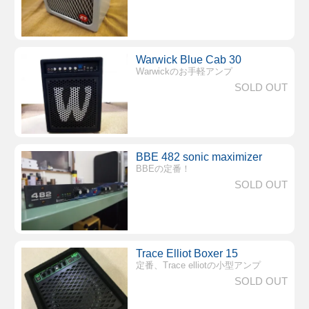
Warwick Blue Cab 30
Warwickのお手軽アンプ
SOLD OUT
BBE 482 sonic maximizer
BBEの定番！
SOLD OUT
Trace Elliot Boxer 15
定番、Trace elliotの小型アンプ
SOLD OUT