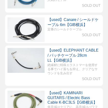
SOLD OUT
【used】Canare / シールドケ
ーブル 6m【GIB横浜】
定番のシールドケーブル
SOLD OUT
【used】ELEPHANT CABLE
/ パッチケーブル 28cm
LL【GIB横浜】
絶縁材に特殊エラストマーを使用す
る事でハイ落ちを抑え、クリアなサ
ウンドを生み出す
SOLD OUT
【used】KAMINARI
GUITARS / Electric Bass
Cable K-BC3LS【GIB横浜】
低音域はクリアに、高音域はパワフ