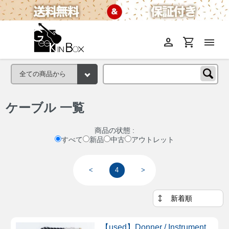
person
shopping_cart
menu
ケーブル 一覧
商品の状態 :
すべて
新品
中古
アウトレット
<
4
>
【used】Donner / Instrument