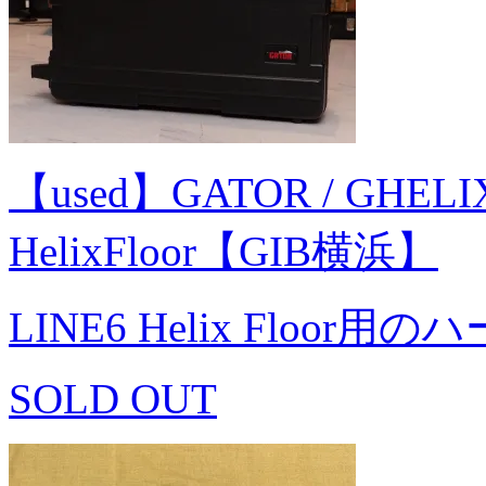
【used】GATOR / GHELIX
HelixFloor【GIB横浜】
LINE6 Helix Floor
SOLD OUT