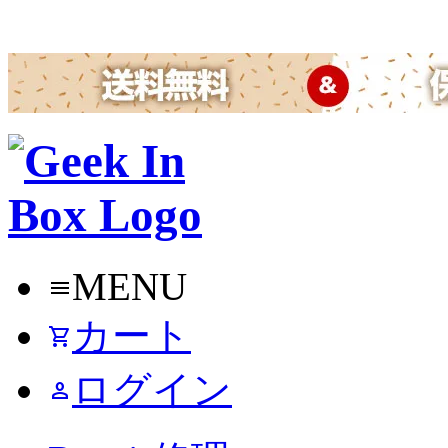
MENU
menu
カート
shopping_cart
ログイン
person