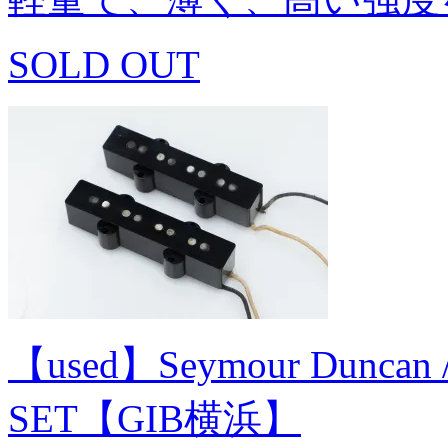
SOLD OUT
【used】Seymour Duncan / 
SET【GIB横浜】