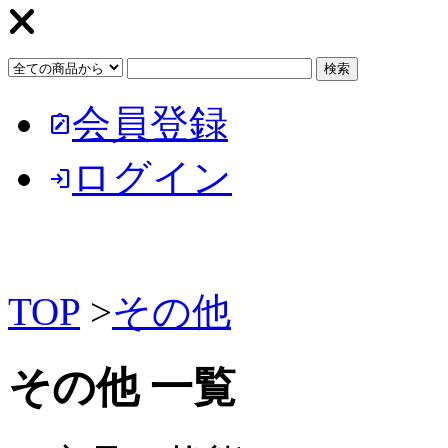
会員登録
note_alt
ログイン
login
TOP
>
その他
その他 一覧