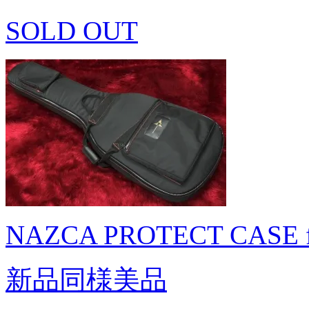
SOLD OUT
NAZCA PROTECT CASE fo
新品同様美品