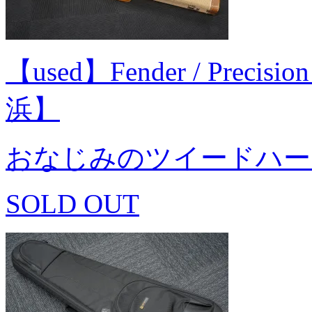
【used】Fender / Precisio
浜】
おなじみのツイードハー
SOLD OUT