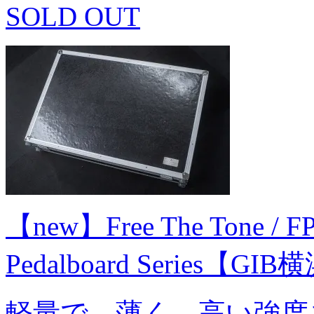
SOLD OUT
【new】Free The Tone / FP7
Pedalboard Series【GI
軽量で、薄く、高い強度