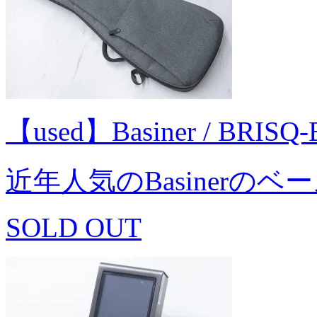
【used】Basiner / BRISQ
近年人気のBasinerの
SOLD OUT