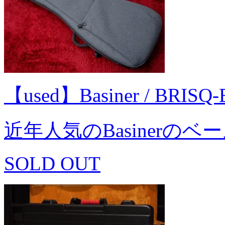
【used】Basiner / BRISQ
近年人気のBasinerの
SOLD OUT