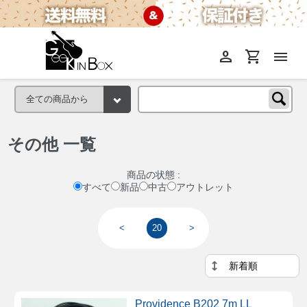
person
shopping_cart
menu
その他 一覧
商品の状態 :
すべて
新品
中古
アウトレット
<
20
>
Providence B202 7m LL